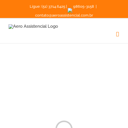
Ligue: (51) 3714.6425 |
98605-3158
|
contato@aeroassistencial.com.br