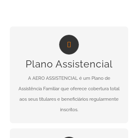
PLANO ASSISTENCIAL
A AERO ASSISTENCIAL é um Plano de
Plano Assistencial
Assistência Familiar que oferece cobertura total
aos seus titulares e beneficiários regularmente
A AERO ASSISTENCIAL é um Plano de
inscritos.
Assistência Familiar que oferece cobertura total
aos seus titulares e beneficiários regularmente
ENTRE EM CONTATO
inscritos.