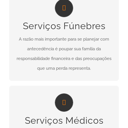
SERVIÇOS FÚNEBRES
A razão mais importante para se planejar com
Serviços Fúnebres
antecedência é poupar sua família da
responsabilidade financeira e das preocupações
A razão mais importante para se planejar com
que uma perda representa.
antecedência é poupar sua família da
responsabilidade financeira e das preocupações
ENTRE EM CONTATO
que uma perda representa.
SERVIÇOS MÉDICOS
São inúmeras parcerias estabelecidas com
Serviços Médicos
médicos, dentistas, terapeutas e laboratórios,
além de convênios comerciais com advogados,