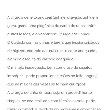
View
A cirurgia de leito ungueal (unha encravada, unha em
Larger
garra, granuloma piogênico de canto de unha, entre
Image
outros lesões) e onicomicose- (fungo nas unhas).
O Cuidado com as unhas é tarefa que inspira cuidados
de higiene, controle das cutículas e corte adequado ,
além de escolha do calçado adequado.
O manejo inadequado, bem como uso de sapatos
impróprios pode proporcionar lesões no leito ungueal
que na maioria das vezes se tornam cirúrgicos.
A cirurgia de unha embora seja um procedimento
simples, se não realizado com técnica correta, pode
trazer incômodos, recidivas do problema e cronificação